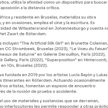
stica, utiliza la afinidad como un dispositivo para buscar
aposición a la distancia crítica.
rica y residente en Bruselas, materializa su obra
, y en ocasiones, emplea el cine y la escritura. Es
versidad de Witwatersrand en Johannesburgo y cuenta c
 Piet Zwart de Róterdam.
incluyen “The Artificial Silk Girl” en Brunette Coleman
 en CC Strombeek, Bruselas (2023), “Le Voeu du Faisan
aux de Saturne” en Galerie Derouillon, París (2022),
k Gallery, París (2022), “Superposition” en Hinterconti,
en 10n, Bruselas (2022).
iva fundada en 2019 por los artistas Lucía Bayón y Lukas
 itinerantes en Róterdam. Actuando ocasionalmente
otros artistas, fomentan un espacio de encuentro
vés de la noción de prueba o accidente.
 el uso de materiales y sustancias que se derraman,
 interlocutores les permite responder a otras práctic