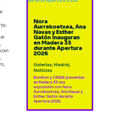
ce
Nora
ir.
Aurrekoetxea, Ana
Navas y Esther
mar
Gatón inauguran
en Madera 33
,
durante Apertura
 can
2026
,
am,
Galerías
,
Madrid
,
Noticias
Bombon y CRISIS presentan
en Madera 33 una
exposición con Nora
Aurrekoetxea, Ana Navas y
Esther Gatón durante
Apertura 2026.