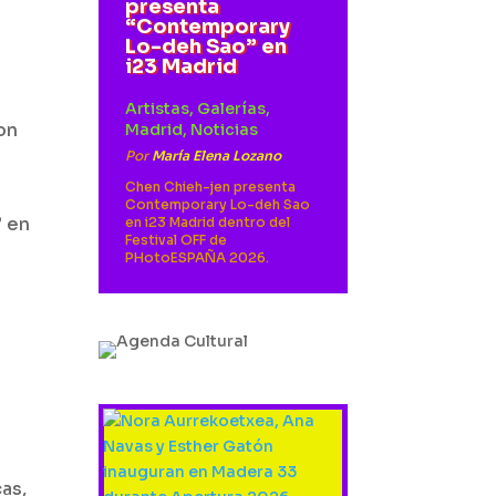
presenta
“Contemporary
Lo-deh Sao” en
i23 Madrid
Artistas
,
Galerías
,
on
Madrid
,
Noticias
Por
María Elena Lozano
Chen Chieh-jen presenta
,
Contemporary Lo-deh Sao
” en
en i23 Madrid dentro del
Festival OFF de
PHotoESPAÑA 2026.
as,