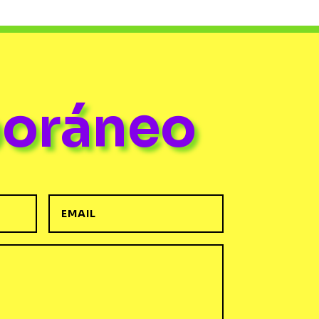
poráneo