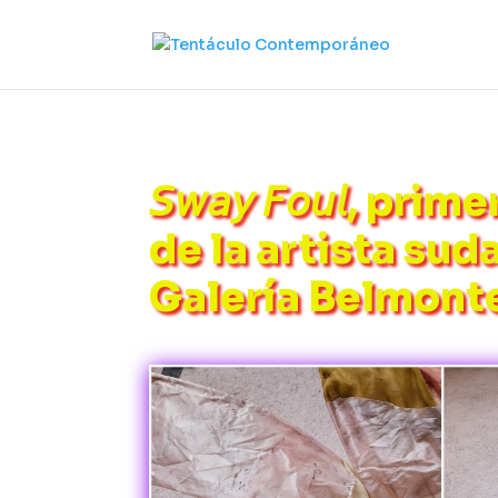
𝘚𝘸𝘢𝘺 𝘍𝘰𝘶𝘭, p
de la artista su
Galería Belmont