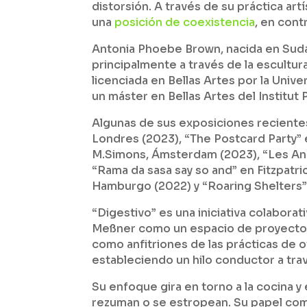
distorsión. A través de su práctica artí
una
posición de coexistencia
, en contr
Antonia Phoebe Brown, nacida en Sudáf
principalmente a través de la escultura
licenciada en Bellas Artes por la Uni
un máster en Bellas Artes del Institut
Algunas de sus exposiciones recientes 
Londres (2023), “The Postcard Party”
M.Simons, Ámsterdam (2023), “Les Anne
“Rama da sasa say so and” en Fitzpatric
Hamburgo (2022) y “Roaring Shelters” 
“Digestivo” es una iniciativa colaborat
Meßner como un espacio de proyectos
como anfitriones de las prácticas de 
estableciendo un hilo conductor a tra
Su enfoque gira en torno a la cocina y
rezuman o se estropean. Su papel como