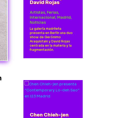
David Rojas
Artistas
,
Ferias
,
Internacional
,
Madrid
,
Noticias
La galería madrileña
presenta en Berlín una duo
show de Gerónimo
Araquistain y David Rojas
centrada en la materia y la
fragmentación.
n
Chen Chieh-jen