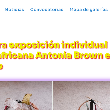
Noticias
Convocatorias
Mapa de galerías
rimera exposición individual
dafricana Antonia Brown 
e