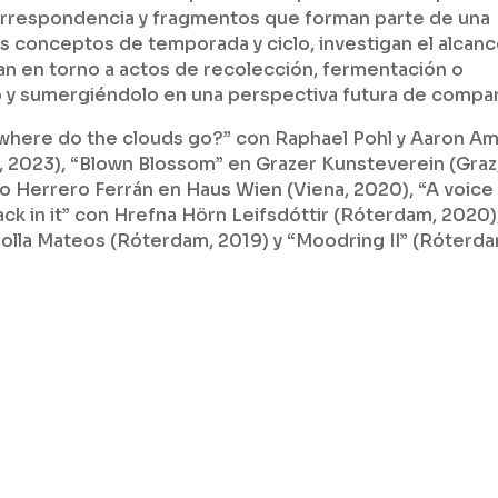
rrespondencia y fragmentos que forman parte de una
s conceptos de temporada y ciclo, investigan el alcan
lan en torno a actos de recolección, fermentación o
 y sumergiéndolo en una perspectiva futura de compart
where do the clouds go?” con Raphael Pohl y Aaron A
, 2023), “Blown Blossom” en Grazer Kunsteverein (Graz
Herrero Ferrán en Haus Wien (Viena, 2020), “A voice
rack in it” con Hrefna Hörn Leifsdóttir (Róterdam, 2020)
 Nolla Mateos (Róterdam, 2019) y “Moodring II” (Róterd