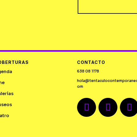
OBERTURAS
CONTACTO
genda
638 08 1178
hola@tentaculocontemporane
ne
om
lerías
useos
atro