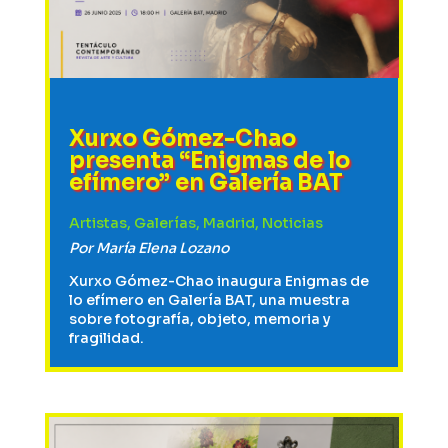
Xurxo Gómez-Chao
presenta “Enigmas de lo
efímero” en Galería BAT
Artistas
,
Galerías
,
Madrid
,
Noticias
Por
María Elena Lozano
Xurxo Gómez-Chao inaugura Enigmas de
lo efímero en Galería BAT, una muestra
sobre fotografía, objeto, memoria y
fragilidad.