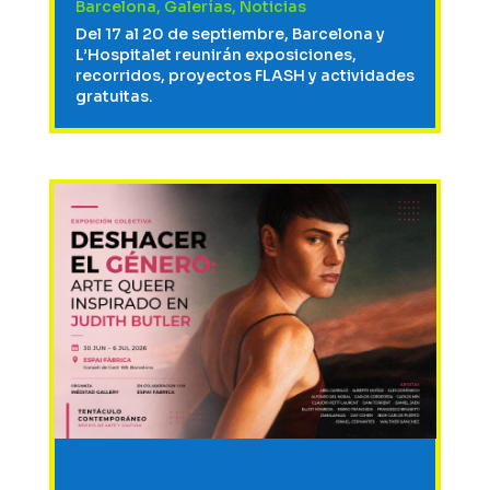
Barcelona
,
Galerías
,
Noticias
Del 17 al 20 de septiembre, Barcelona y
L’Hospitalet reunirán exposiciones,
recorridos, proyectos FLASH y actividades
gratuitas.