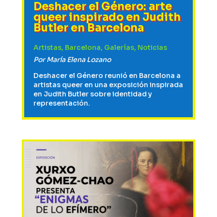
Deshacer el Género: arte
queer inspirado en Judith
Butler en Barcelona
Artistas
,
Barcelona
,
Galerías
,
Noticias
Por
María Elena Lozano
Deshacer el Género reunió en Barcelona a
artistas queer en una exposición inspirada
en Judith Butler sobre identidad y
representación.