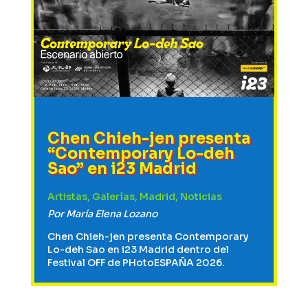
Chen Chieh-jen presenta
“Contemporary Lo-deh
Sao” en i23 Madrid
Artistas
,
Galerías
,
Madrid
,
Noticias
Por
María Elena Lozano
Chen Chieh-jen presenta Contemporary
Lo-deh Sao en i23 Madrid dentro del
Festival OFF de PHotoESPAÑA 2026.