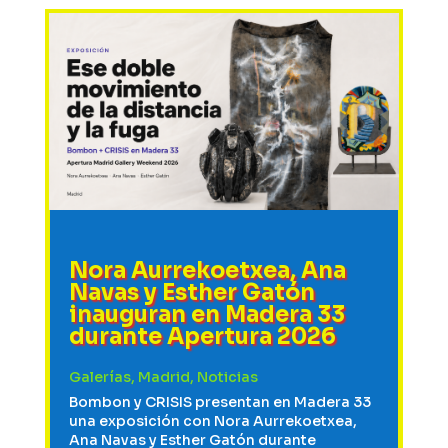
Nora Aurrekoetxea, Ana
Navas y Esther Gatón
inauguran en Madera 33
durante Apertura 2026
Galerías
,
Madrid
,
Noticias
Bombon y CRISIS presentan en Madera 33
una exposición con Nora Aurrekoetxea,
Ana Navas y Esther Gatón durante