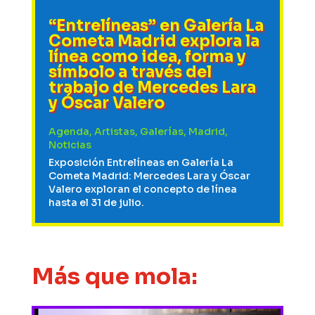
“Entrelíneas” en Galería La
Cometa Madrid explora la
línea como idea, forma y
símbolo a través del
trabajo de Mercedes Lara
y Óscar Valero
Agenda
,
Artistas
,
Galerías
,
Madrid
,
Noticias
Exposición Entrelíneas en Galería La
Cometa Madrid: Mercedes Lara y Óscar
Valero exploran el concepto de línea
hasta el 31 de julio.
Más que mola: