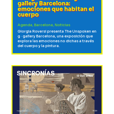
gallery Barcelona:
emociones que habitan el
cuerpo
Agenda
,
Barcelona
,
Noticias
Giorgia Roversi presenta The Unspoken en
g · gallery Barcelona, una exposición que
explora las emociones no dichas a través
del cuerpo y la pintura.