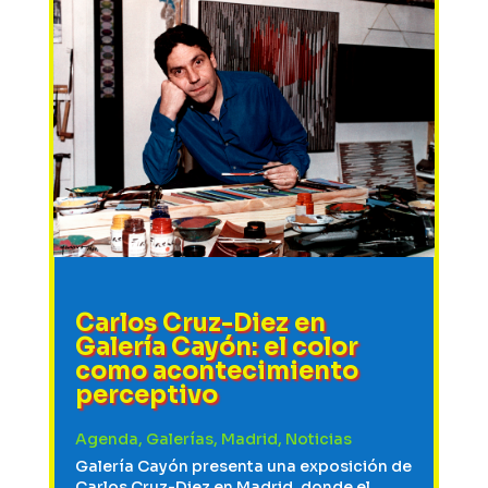
Carlos Cruz-Diez en
Galería Cayón: el color
como acontecimiento
perceptivo
Agenda
,
Galerías
,
Madrid
,
Noticias
Galería Cayón presenta una exposición de
Carlos Cruz-Diez en Madrid, donde el