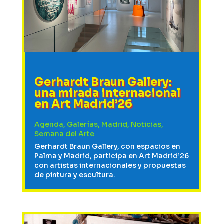
Gerhardt Braun Gallery:
una mirada internacional
en Art Madrid’26
Agenda
,
Galerías
,
Madrid
,
Noticias
,
Semana del Arte
Gerhardt Braun Gallery, con espacios en
Palma y Madrid, participa en Art Madrid’26
con artistas internacionales y propuestas
de pintura y escultura.