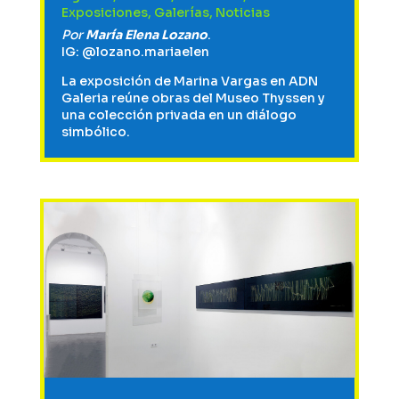
Exposiciones
,
Galerías
,
Noticias
Por
María Elena Lozano
.
IG:
@lozano.mariaelen
La exposición de Marina Vargas en ADN
Galeria reúne obras del Museo Thyssen y
una colección privada en un diálogo
simbólico.