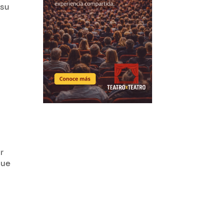
 su
ir
que