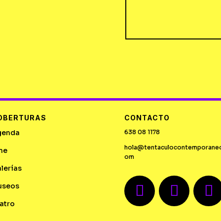
OBERTURAS
CONTACTO
genda
638 08 1178
hola@tentaculocontemporane
ne
om
lerías
useos
atro