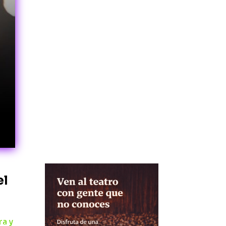
La galería madrileña
presenta en Berlín una duo
show de Gerónimo
Araquistain y David Rojas
centrada en la materia y la
fragmentación.
el
ra y