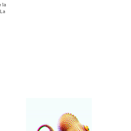
 la
 La
Por
María Elena Lozano
Chen Chieh-jen presenta
Contemporary Lo-deh Sao
en i23 Madrid dentro del
Festival OFF de
PHotoESPAÑA 2026.