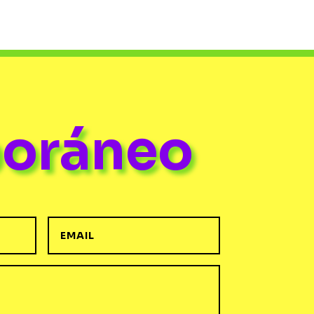
poráneo