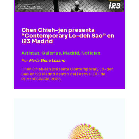
Chen Chieh-jen presenta
“Contemporary Lo-deh Sao” en
i23 Madrid
Artistas
,
Galerías
,
Madrid
,
Noticias
Por
María Elena Lozano
Chen Chieh-jen presenta Contemporary Lo-deh
Sao en i23 Madrid dentro del Festival OFF de
PHotoESPAÑA 2026.