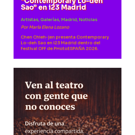
“Contemporary Lo-deh
Sao” en i23 Madrid
Artistas
,
Galerías
,
Madrid
,
Noticias
Por
María Elena Lozano
Chen Chieh-jen presenta Contemporary
Lo-deh Sao en i23 Madrid dentro del
Festival OFF de PHotoESPAÑA 2026.