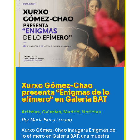
Xurxo Gómez-Chao
presenta “Enigmas de lo
efímero” en Galería BAT
Artistas
,
Galerías
,
Madrid
,
Noticias
Por
María Elena Lozano
Xurxo Gómez-Chao inaugura Enigmas de
lo efímero en Galería BAT, una muestra