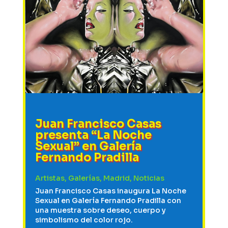
Juan Francisco Casas
presenta “La Noche
Sexual” en Galería
Fernando Pradilla
Artistas
,
Galerías
,
Madrid
,
Noticias
Juan Francisco Casas inaugura La Noche
Sexual en Galería Fernando Pradilla con
una muestra sobre deseo, cuerpo y
simbolismo del color rojo.