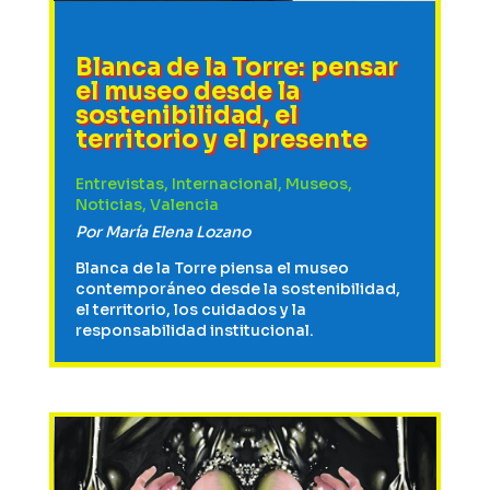
Blanca de la Torre: pensar
el museo desde la
sostenibilidad, el
territorio y el presente
Entrevistas
,
Internacional
,
Museos
,
Noticias
,
Valencia
Por
María Elena Lozano
Blanca de la Torre piensa el museo
contemporáneo desde la sostenibilidad,
el territorio, los cuidados y la
responsabilidad institucional.