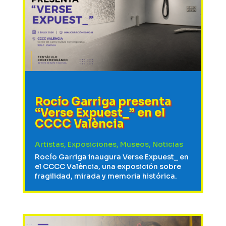
Rocío Garriga presenta
“Verse Expuest_” en el
CCCC València
Artistas
,
Exposiciones
,
Museos
,
Noticias
Rocío Garriga inaugura Verse Expuest_ en
el CCCC València, una exposición sobre
fragilidad, mirada y memoria histórica.