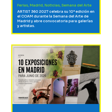
Ferias
,
Madrid
,
Noticias
,
Semana del Arte
ARTIST 360 2027 celebra su 10ª edición en
el COAM durante la Semana del Arte de
Madrid y abre convocatoria para galerías
y artistas.