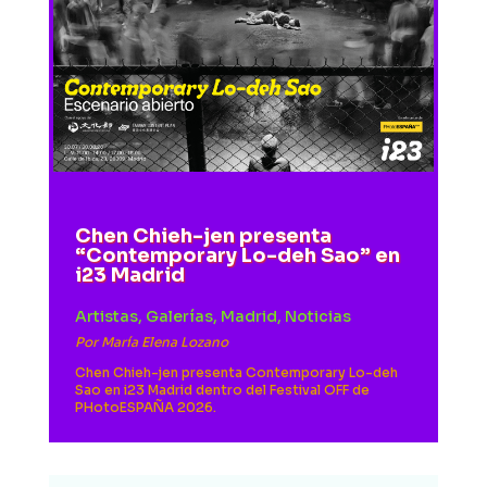
Chen Chieh-jen presenta
“Contemporary Lo-deh Sao” en
i23 Madrid
Artistas
,
Galerías
,
Madrid
,
Noticias
Por
María Elena Lozano
Chen Chieh-jen presenta Contemporary Lo-deh
Sao en i23 Madrid dentro del Festival OFF de
PHotoESPAÑA 2026.