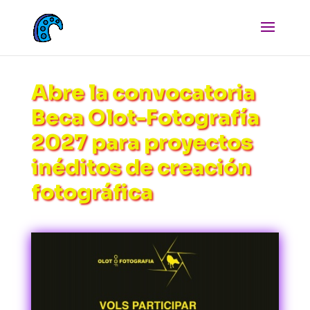
Abre la convocatoria
Beca Olot-Fotografía
2027 para proyectos
inéditos de creación
fotográfica