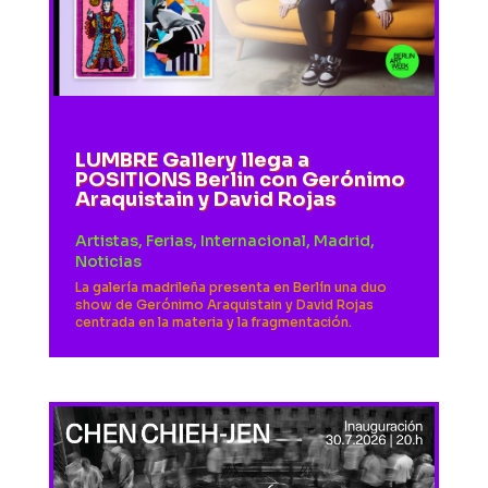
LUMBRE Gallery llega a
POSITIONS Berlin con Gerónimo
Araquistain y David Rojas
Artistas
,
Ferias
,
Internacional
,
Madrid
,
Noticias
La galería madrileña presenta en Berlín una duo
show de Gerónimo Araquistain y David Rojas
centrada en la materia y la fragmentación.