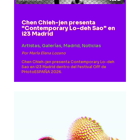
Chen Chieh-jen presenta
“Contemporary Lo-deh Sao” en
i23 Madrid
Artistas
,
Galerías
,
Madrid
,
Noticias
Por
María Elena Lozano
Chen Chieh-jen presenta Contemporary Lo-deh
Sao en i23 Madrid dentro del Festival OFF de
PHotoESPAÑA 2026.