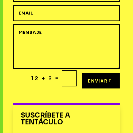
=
12 + 2
ENVIAR
SUSCRÍBETE A
TENTÁCULO