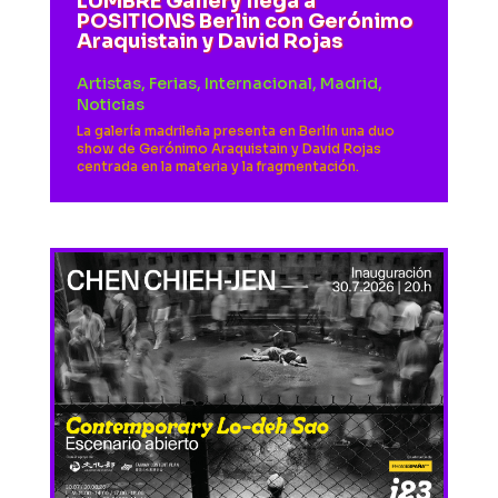
LUMBRE Gallery llega a
POSITIONS Berlin con Gerónimo
Araquistain y David Rojas
Artistas
,
Ferias
,
Internacional
,
Madrid
,
Noticias
La galería madrileña presenta en Berlín una duo
show de Gerónimo Araquistain y David Rojas
centrada en la materia y la fragmentación.