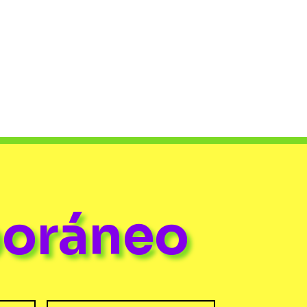
poráneo