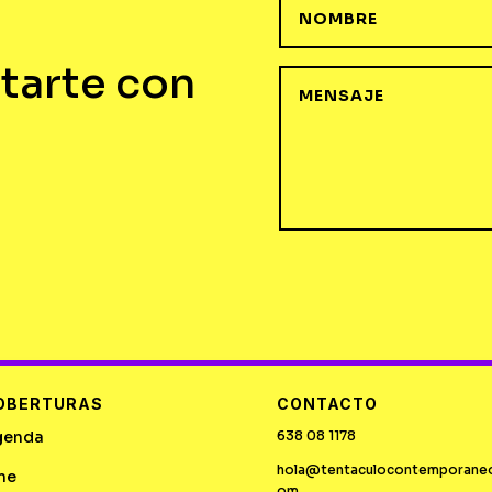
tarte con
OBERTURAS
CONTACTO
genda
638 08 1178
hola@tentaculocontemporane
ne
om