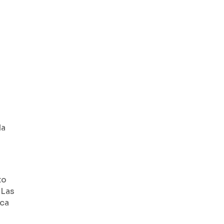
la
to
 Las
ica