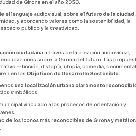
 ciudad de Girona en el año 2050.
e el lenguaje audiovisual, sobre
el futuro de la ciudad
,
nidad, y abordando valores como la sostenibilidad, la
l espacio público y la creatividad.
pación ciudadana
a través de la creación audiovisual,
preocupaciones sobre la Girona del futuro. Las propues
ativo —ficción, distopía, utopía, comedia, documenta
iren en los
Objetivos de Desarrollo Sostenible
.
 menos
una localización urbana claramente reconocibl
cios simbólicos:
municipal vinculado a los procesos de orientación y
óvenes.
uno de los iconos más reconocibles de Girona y metáfor
.