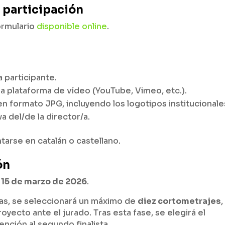
 participación
formulario
disponible online
.
 participante.
na plataforma de vídeo (YouTube, Vimeo, etc.).
n formato JPG, incluyendo los logotipos institucionale
a del/de la director/a.
arse en catalán o castellano.
ón
l
15 de marzo de 2026
.
das, se seleccionará un máximo de
diez cortometrajes
,
yecto ante el jurado. Tras esta fase, se elegirá el
nción al segundo finalista.