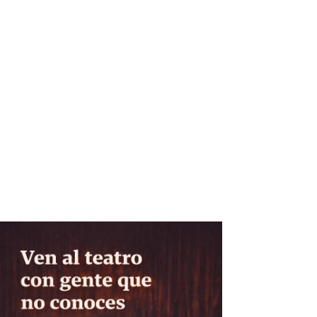
La galería madrileña presenta en
Berlín una duo show de Gerónimo
Araquistain y David Rojas centrada
en la materia y la fragmentación.