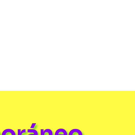
poráneo