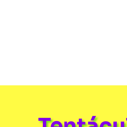
Por
María Elena Lozano
CAN Art Fair Madrid 2026 presenta más 
Matadero Madrid, como parte de la Sem
Tentác