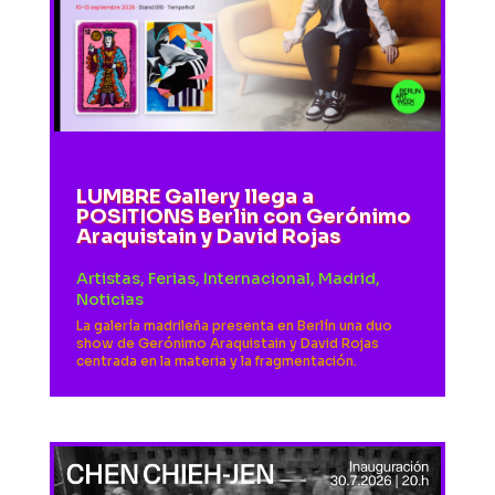
LUMBRE Gallery llega a
POSITIONS Berlin con Gerónimo
Araquistain y David Rojas
Artistas
,
Ferias
,
Internacional
,
Madrid
,
Noticias
La galería madrileña presenta en Berlín una duo
show de Gerónimo Araquistain y David Rojas
centrada en la materia y la fragmentación.