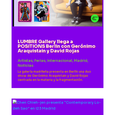
LUMBRE Gallery llega a
POSITIONS Berlin con Gerónimo
Araquistain y David Rojas
Artistas
,
Ferias
,
Internacional
,
Madrid
,
Noticias
La galería madrileña presenta en Berlín una duo
show de Gerónimo Araquistain y David Rojas
centrada en la materia y la fragmentación.