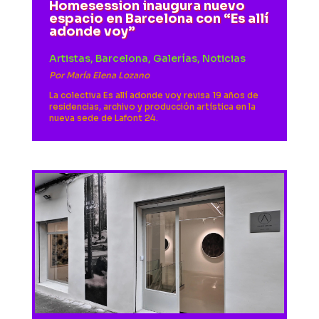
Homesession inaugura nuevo
espacio en Barcelona con “Es allí
adonde voy”
Artistas
,
Barcelona
,
Galerías
,
Noticias
Por
María Elena Lozano
La colectiva Es allí adonde voy revisa 19 años de
residencias, archivo y producción artística en la
nueva sede de Lafont 24.