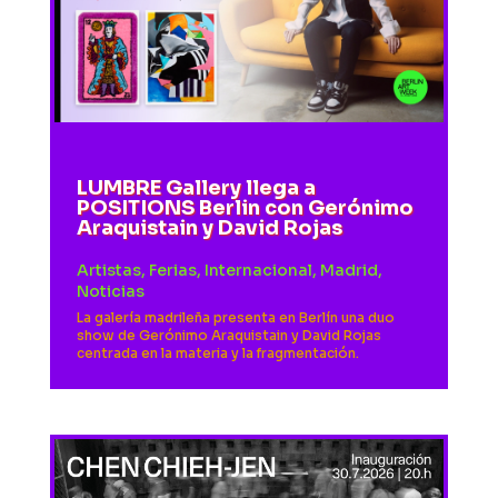
LUMBRE Gallery llega a
POSITIONS Berlin con Gerónimo
Araquistain y David Rojas
Artistas
,
Ferias
,
Internacional
,
Madrid
,
Noticias
La galería madrileña presenta en Berlín una duo
show de Gerónimo Araquistain y David Rojas
centrada en la materia y la fragmentación.