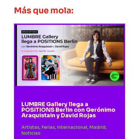
Más que mola:
LUMBRE Gallery llega a
POSITIONS Berlin con Gerónimo
Araquistain y David Rojas
Artistas
,
Ferias
,
Internacional
,
Madrid
,
Noticias