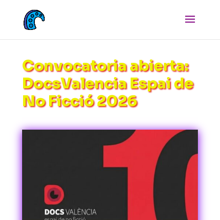
Convocatoria abierta:
DocsValencia Espai de
No Ficció 2026