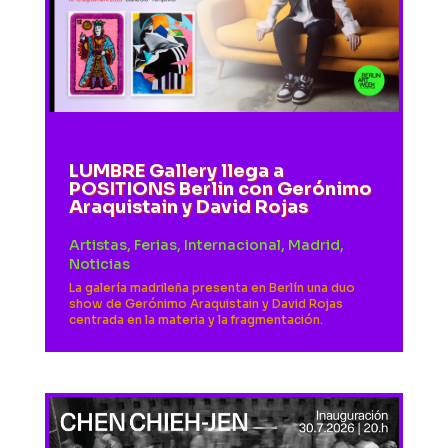
LUMBRE Gallery llega a
POSITIONS Berlin con Gerónimo
Araquistain y David Rojas
Artistas
,
Ferias
,
Internacional
,
Madrid
,
Noticias
La galería madrileña presenta en Berlín una duo
show de Gerónimo Araquistain y David Rojas
centrada en la materia y la fragmentación.