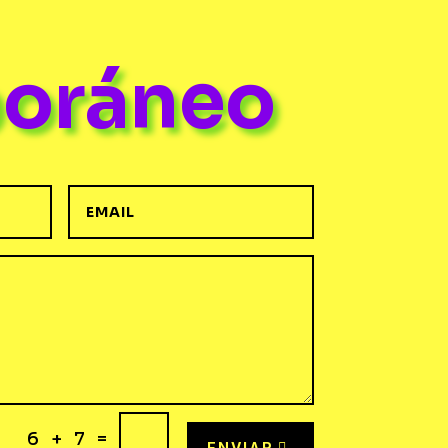
poráneo
=
6 + 7
ENVIAR