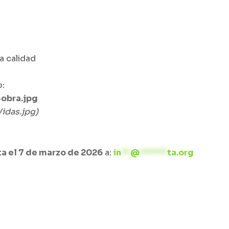
a calidad
o:
-obra.jpg
idas.jpg)
ta el 7 de marzo de 2026
a:
in
**
@
******
ta.org