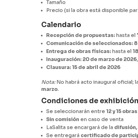
Tamaño
Precio (si la obra está disponible par
Calendario
Recepción de propuestas:
hasta el
Comunicación de seleccionados:
8
Entrega de obras físicas:
hasta el
1
Inauguración:
20 de marzo de 2026
Clausura:
15 de abril de 2026
Nota:
No habrá acto inaugural oficial; 
marzo
.
Condiciones de exhibició
Se seleccionarán entre
12 y 15 obras
Sin comisión
en caso de venta
LaSalita se encargará de la
difusión,
Se entregará
certificado de partic