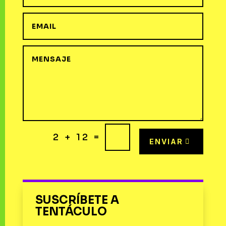
=
2 + 12
ENVIAR
SUSCRÍBETE A
TENTÁCULO