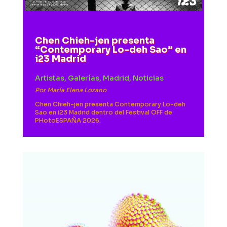
Chen Chieh-jen presenta
“Contemporary Lo-deh Sao” en
i23 Madrid
Artistas
,
Galerías
,
Madrid
,
Noticias
Por
María Elena Lozano
Chen Chieh-jen presenta Contemporary Lo-deh
Sao en i23 Madrid dentro del Festival OFF de
PHotoESPAÑA 2026.