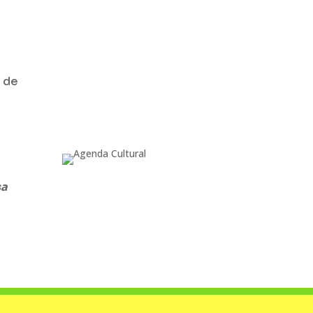
Por
María Elena Lozano
Chen Chieh-jen presenta
Contemporary Lo-deh Sao
en i23 Madrid dentro del
Festival OFF de
n de
PHotoESPAÑA 2026.
sa