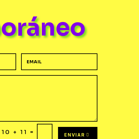
poráneo
=
10 + 11
ENVIAR