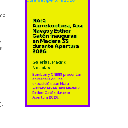
tmo
Nora
Aurrekoetxea, Ana
Navas y Esther
Gatón inauguran
en Madera 33
y
durante Apertura
s
2026
Galerías
,
Madrid
,
Noticias
Bombon y CRISIS presentan
en Madera 33 una
exposición con Nora
Aurrekoetxea, Ana Navas y
Esther Gatón durante
Apertura 2026.
),