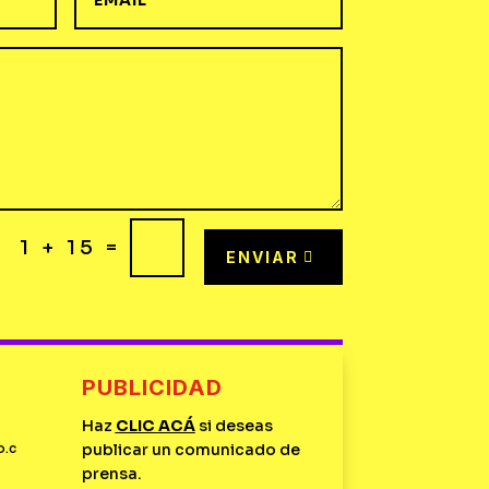
=
1 + 15
ENVIAR
PUBLICIDAD
Haz
CLIC
ACÁ
si deseas
o.c
publicar un comunicado de
prensa.