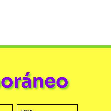
poráneo