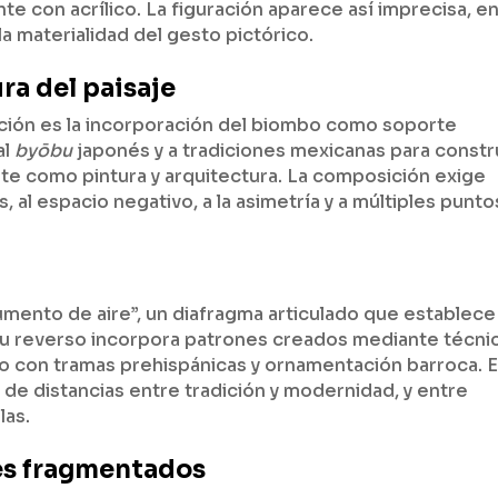
e con acrílico. La figuración aparece así imprecisa, e
 la materialidad del gesto pictórico.
ra del paisaje
ición es la incorporación del biombo como soporte
al
byōbu
japonés y a tradiciones mexicanas para constr
te como pintura y arquitectura. La composición exige
, al espacio negativo, a la asimetría y a múltiples punto
mento de aire”, un diafragma articulado que establece
. Su reverso incorpora patrones creados mediante técni
go con tramas prehispánicas y ornamentación barroca. 
de distancias entre tradición y modernidad, y entre
las.
jes fragmentados