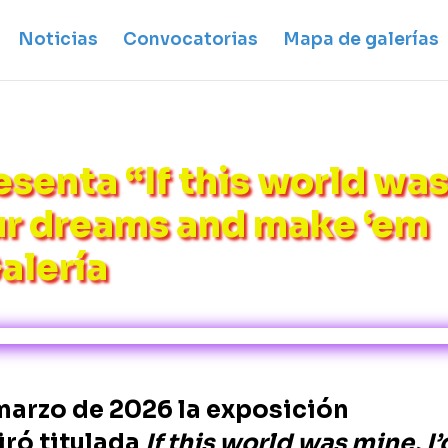
Noticias
Convocatorias
Mapa de galerías
esenta “If this world wa
our dreams and make ‘em
alería
 marzo de 2026 la exposición
iró titulada
If this world was mine, I’