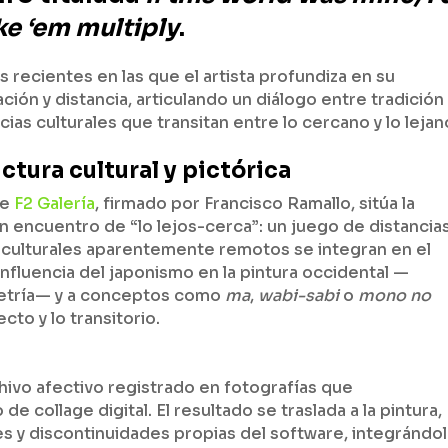
e ‘em multiply
.
recientes en las que el artista profundiza en su
ción y distancia, articulando un diálogo entre tradición
cias culturales que transitan entre lo cercano y lo lejan
ctura cultural y pictórica
de
F2 Galería
, firmado por Francisco Ramallo, sitúa la
n encuentro de “lo lejos-cerca”: un juego de distancia
ulturales aparentemente remotos se integran en el
influencia del japonismo en la pintura occidental —
metría— y a conceptos como
ma
,
wabi-sabi
o
mono no
ecto y lo transitorio.
chivo afectivo registrado en fotografías que
 collage digital. El resultado se traslada a la pintura,
s y discontinuidades propias del software, integrándo