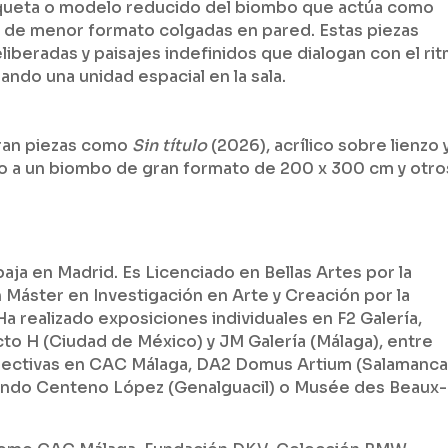
aqueta o modelo reducido del biombo que actúa como
s de menor formato colgadas en pared. Estas piezas
iberadas y paisajes indefinidos que dialogan con el ri
ando una unidad espacial en la sala.
tran piezas como
Sin título
(2026), acrílico sobre lienzo 
o a un biombo de gran formato de 200 x 300 cm y otro
baja en Madrid. Es Licenciado en Bellas Artes por la
 Máster en Investigación en Arte y Creación por la
 realizado exposiciones individuales en F2 Galería,
cto H (Ciudad de México) y JM Galería (Málaga), entre
colectivas en CAC Málaga, DA2 Domus Artium (Salamanca
do Centeno López (Genalguacil) o Musée des Beaux-