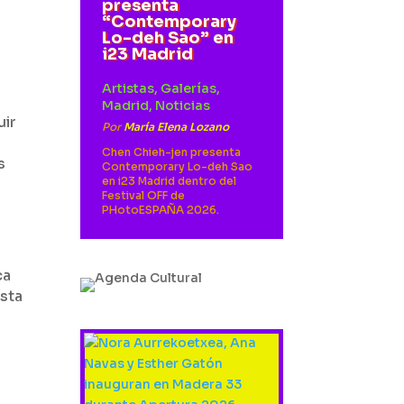
presenta
n
“Contemporary
Lo-deh Sao” en
i23 Madrid
Artistas
,
Galerías
,
Madrid
,
Noticias
uir
Por
María Elena Lozano
Chen Chieh-jen presenta
s
Contemporary Lo-deh Sao
en i23 Madrid dentro del
Festival OFF de
PHotoESPAÑA 2026.
ca
Esta