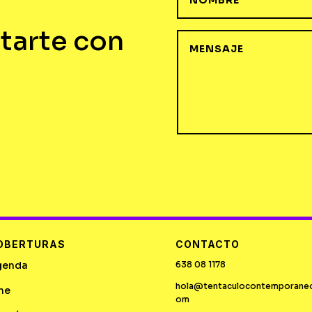
tarte con
OBERTURAS
CONTACTO
genda
638 08 1178
hola@tentaculocontemporane
ne
om