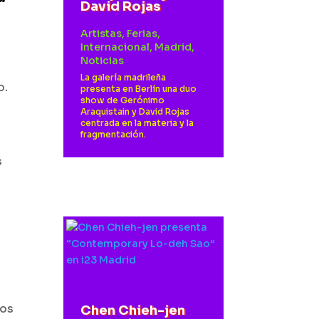
David Rojas
Artistas
,
Ferias
,
Internacional
,
Madrid
,
Noticias
La galería madrileña
o.
presenta en Berlín una duo
show de Gerónimo
Araquistain y David Rojas
centrada en la materia y la
fragmentación.
s
los
Chen Chieh-jen