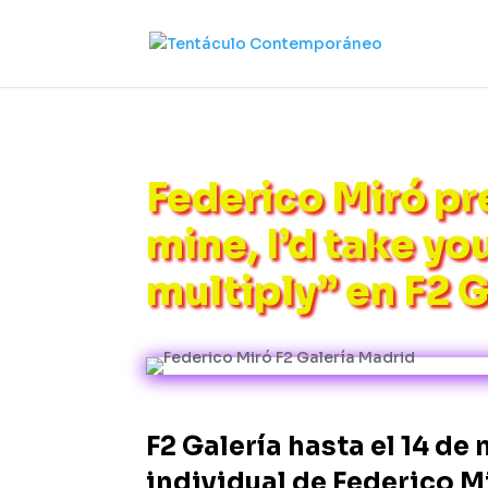
Federico Miró pr
mine, I’d take y
multiply” en F2 G
F2 Galería hasta el 14 de
individual de Federico M