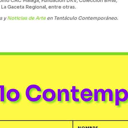
como CAC Málaga, Fundación DKV, Colección BMW,
a Gaceta Regional, entre otras.
s y
Noticias de Arte
en Tentáculo Contemporáneo.
ulo Contem