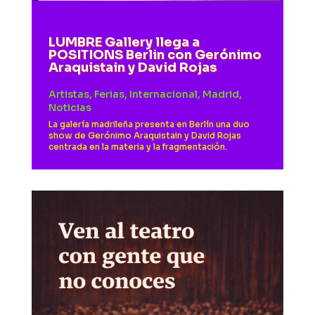
LUMBRE Gallery llega a
POSITIONS Berlin con Gerónimo
Araquistain y David Rojas
Artistas
,
Ferias
,
Internacional
,
Madrid
,
Noticias
La galería madrileña presenta en Berlín una duo
show de Gerónimo Araquistain y David Rojas
centrada en la materia y la fragmentación.