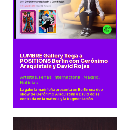
LUMBRE Gallery llega a
POSITIONS Berlin con Gerónimo
Araquistain y David Rojas
Artistas
,
Ferias
,
Internacional
,
Madrid
,
Noticias
La galería madrileña presenta en Berlín una duo
show de Gerónimo Araquistain y David Rojas
centrada en la materia y la fragmentación.