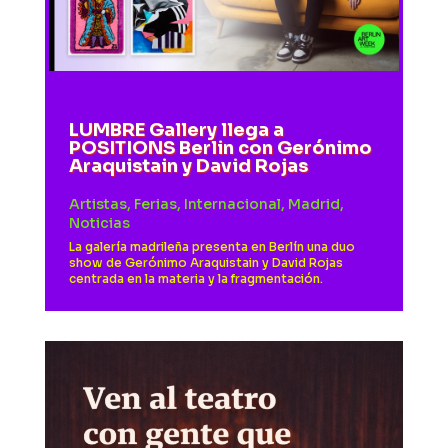
LUMBRE Gallery llega a
POSITIONS Berlin con Gerónimo
Araquistain y David Rojas
Artistas
,
Ferias
,
Internacional
,
Madrid
,
Noticias
La galería madrileña presenta en Berlín una duo
show de Gerónimo Araquistain y David Rojas
centrada en la materia y la fragmentación.