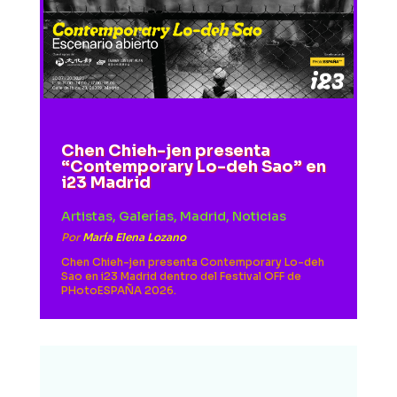
Chen Chieh-jen presenta
“Contemporary Lo-deh Sao” en
i23 Madrid
Artistas
,
Galerías
,
Madrid
,
Noticias
Por
María Elena Lozano
Chen Chieh-jen presenta Contemporary Lo-deh
Sao en i23 Madrid dentro del Festival OFF de
PHotoESPAÑA 2026.