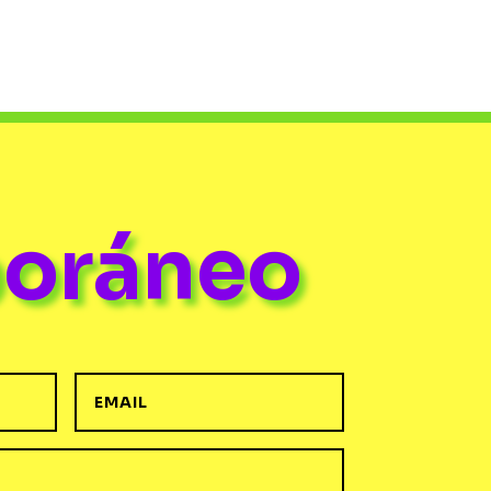
poráneo