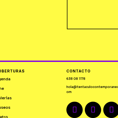
OBERTURAS
CONTACTO
genda
638 08 1178
hola@tentaculocontemporane
ne
om
lerías
useos
atro