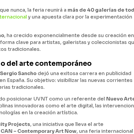
e nunca, la feria reunirá a
más de 40 galerías de to
ternacional
y una apuesta clara por la experimentación
ho
, ha crecido exponencialmente desde su creación e
rma clave para artistas, galeristas y coleccionistas q
os tradicionales.
rio del arte contemporáneo
,
Sergio Sancho
dejó una exitosa carrera en publicidad
n España. Su objetivo: visibilizar las nuevas corrientes
rias tradicionales.
ado posicionar UVNT como un referente del
Nuevo Art
plinas innovadoras como el arte digital, las intervencio
ologías en la creación artística.
ity Projects
, una iniciativa que lleva el arte
y
CAN – Contemporary Art Now
, una feria internacional