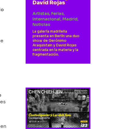
David Rojas
do
Artistas
,
Ferias
,
Internacional
,
Madrid
,
Noticias
La galería madrileña
n
presenta en Berlín una duo
ue
show de Gerónimo
Araquistain y David Rojas
centrada en la materia y la
fragmentación.
e
nes
 en