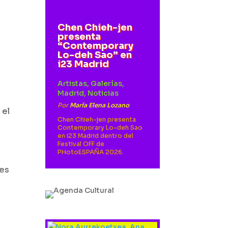
Chen Chieh-jen
presenta
“Contemporary
Lo-deh Sao” en
i23 Madrid
Artistas
,
Galerías
,
Madrid
,
Noticias
Por
María Elena Lozano
 el
Chen Chieh-jen presenta
Contemporary Lo-deh Sao
en i23 Madrid dentro del
Festival OFF de
PHotoESPAÑA 2026.
tes