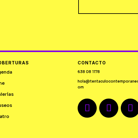
OBERTURAS
CONTACTO
genda
638 08 1178
hola@tentaculocontemporane
ne
om
lerías
useos
atro