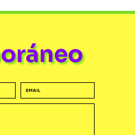
poráneo