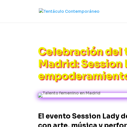
Celebración del 
Madrid: Session 
empoderamient
El evento Session Lady d
con arte, música y perf