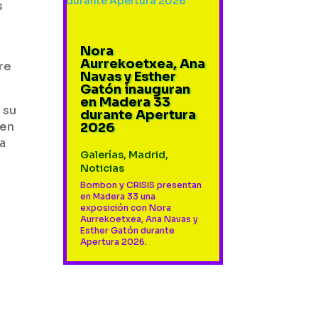
s
Nora
Aurrekoetxea, Ana
tre
Navas y Esther
Gatón inauguran
en Madera 33
 su
durante Apertura
 en
2026
a
Galerías
,
Madrid
,
.
Noticias
Bombon y CRISIS presentan
en Madera 33 una
exposición con Nora
Aurrekoetxea, Ana Navas y
Esther Gatón durante
Apertura 2026.