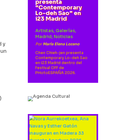
presenta
“Contemporary
Lo-deh Sao” en
i23 Madrid
Artistas
,
Galerías
,
Madrid
,
Noticias
d y
Por
María Elena Lozano
 un
Chen Chieh-jen presenta
Contemporary Lo-deh Sao
en i23 Madrid dentro del
Festival OFF de
PHotoESPAÑA 2026.
)
s