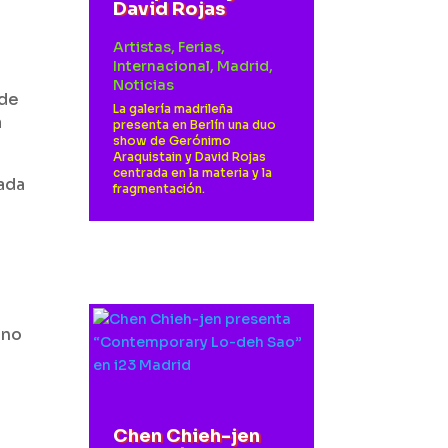
David Rojas
Artistas
,
Ferias
,
Internacional
,
Madrid
,
Noticias
 de
La galería madrileña
a
presenta en Berlín una duo
show de Gerónimo
Araquistain y David Rojas
centrada en la materia y la
ñada
fragmentación.
rno
Chen Chieh-jen