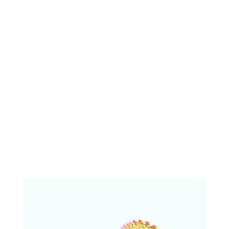
Por
María Elena Lozano
Chen Chieh-jen presenta Contemporary Lo-deh
Sao en i23 Madrid dentro del Festival OFF de
PHotoESPAÑA 2026.