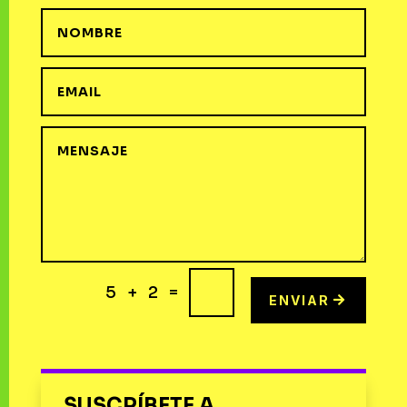
=
5 + 2
ENVIAR
SUSCRÍBETE A