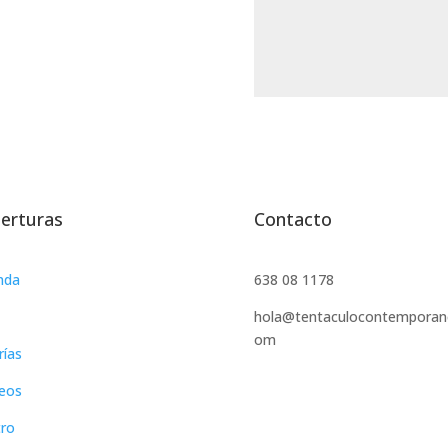
erturas
Contacto
nda
638 08 1178
hola@tentaculocontemporan
om
rías
eos
ro