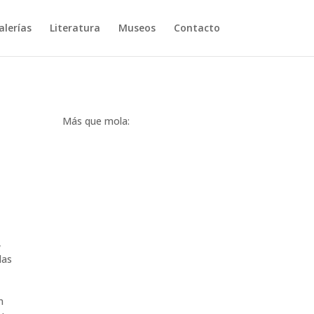
lerías
Literatura
Museos
Contacto
Más que mola:
,
las
n