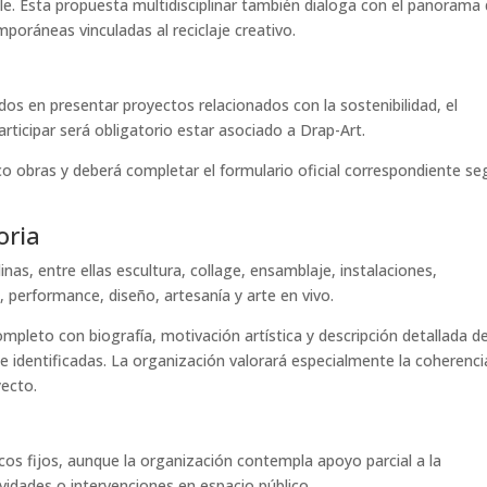
ble. Esta propuesta multidisciplinar también dialoga con el panorama
poráneas vinculadas al reciclaje creativo.
dos en presentar proyectos relacionados con la sostenibilidad, el
articipar será obligatorio estar asociado a Drap-Art.
o obras y deberá completar el formulario oficial correspondiente s
oria
linas, entre ellas escultura, collage, ensamblaje, instalaciones,
, performance, diseño, artesanía y arte en vivo.
ompleto con biografía, motivación artística y descripción detallada de
identificadas. La organización valorará especialmente la coherenci
yecto.
s fijos, aunque la organización contempla apoyo parcial a la
vidades o intervenciones en espacio público.