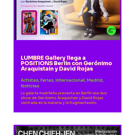
LUMBRE Gallery llega a
POSITIONS Berlin con Gerónimo
Araquistain y David Rojas
Artistas
,
Ferias
,
Internacional
,
Madrid
,
Noticias
La galería madrileña presenta en Berlín una duo
show de Gerónimo Araquistain y David Rojas
centrada en la materia y la fragmentación.