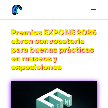
Premios EXPONE 2026
abren convocatoria
para buenas prácticas
en museos y
exposiciones