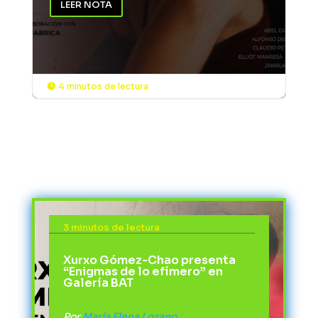
LEER NOTA
4 minutos de lectura

3 minutos de lectura
Xurxo Gómez-Chao presenta
“Enigmas de lo efímero” en
Galería BAT
Por
María Elena Lozano