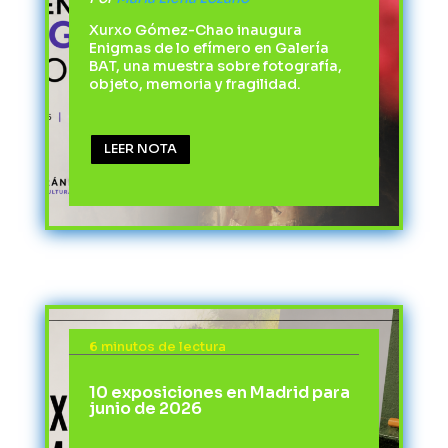
Xurxo Gómez-Chao inaugura
Enigmas de lo efímero en Galería
BAT, una muestra sobre fotografía,
objeto, memoria y fragilidad.
LEER NOTA
6 minutos de lectura
10 exposiciones en Madrid para
junio de 2026