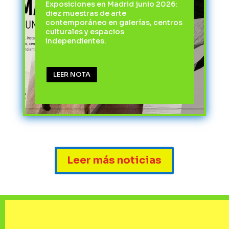
Exposiciones en Madrid junio 2026:
diez muestras de arte
contemporáneo en galerías, centros
culturales y espacios
independientes.
LEER NOTA
Leer más noticias