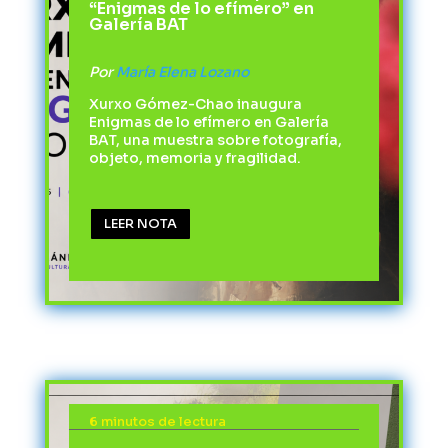
“Enigmas de lo efímero” en
Galería BAT
Por
María Elena Lozano
Xurxo Gómez-Chao inaugura
Enigmas de lo efímero en Galería
BAT, una muestra sobre fotografía,
objeto, memoria y fragilidad.
LEER NOTA
6 minutos de lectura