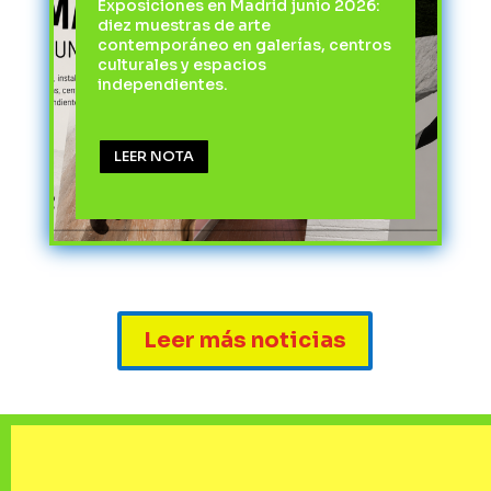
Exposiciones en Madrid junio 2026:
diez muestras de arte
contemporáneo en galerías, centros
culturales y espacios
independientes.
LEER NOTA
Leer más noticias