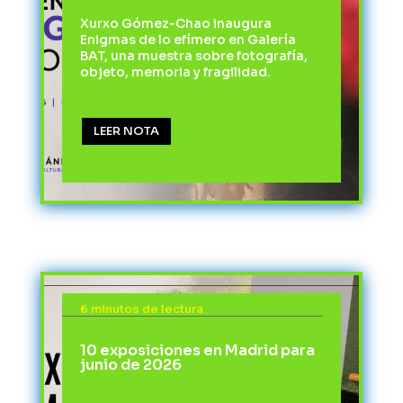
Xurxo Gómez-Chao inaugura
Enigmas de lo efímero en Galería
BAT, una muestra sobre fotografía,
objeto, memoria y fragilidad.
LEER NOTA
6 minutos de lectura
10 exposiciones en Madrid para
junio de 2026