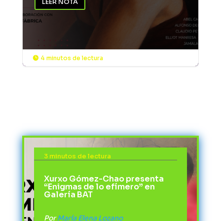
LEER NOTA
4 minutos de lectura

3 minutos de lectura
Xurxo Gómez-Chao presenta
“Enigmas de lo efímero” en
Galería BAT
Por
María Elena Lozano