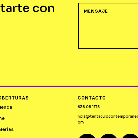
tarte con
OBERTURAS
CONTACTO
genda
638 08 1178
hola@tentaculocontemporane
ne
om
lerías