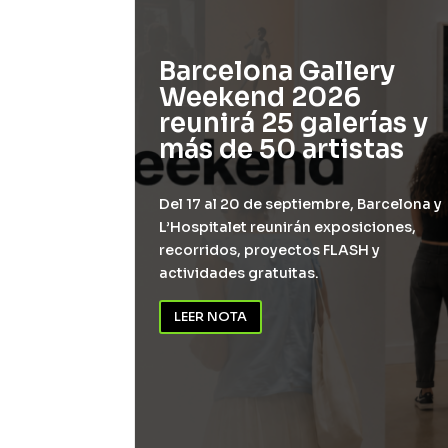
txea,
Barcelona Gallery
ther
Weekend 2026
an en
reunirá 25 galerías y
ante
más de 50 artistas
Del 17 al 20 de septiembre, Barcelona y
L’Hospitalet reunirán exposiciones,
n en Madera
recorridos, proyectos FLASH y
a
actividades gratuitas.
Esther
26.
LEER NOTA