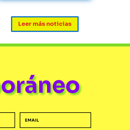
Leer más noticias
poráneo