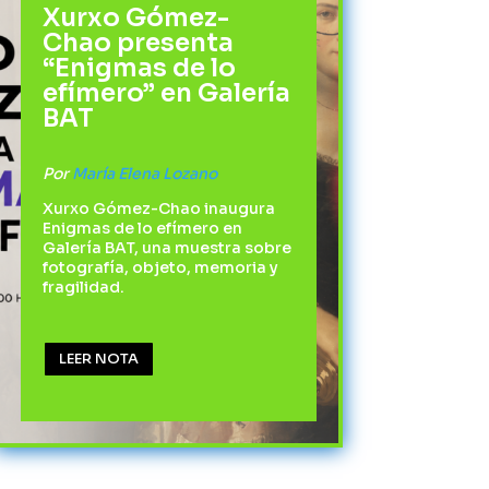
Xurxo Gómez-
Chao presenta
“Enigmas de lo
efímero” en Galería
BAT
Por
María Elena Lozano
Xurxo Gómez-Chao inaugura
Enigmas de lo efímero en
Galería BAT, una muestra sobre
fotografía, objeto, memoria y
fragilidad.
LEER NOTA