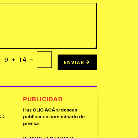
=
9 + 14
ENVIAR
PUBLICIDAD
Haz
CLIC
ACÁ
si deseas
o.c
publicar un comunicado de
prensa.