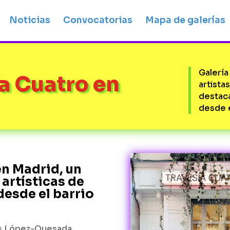
Noticias
Convocatorias
Mapa de galerías
Galería
ía Cuatro en
artista
destac
desde e
en Madrid, un
 artísticas de
desde el barrio
nés López-Quesada,