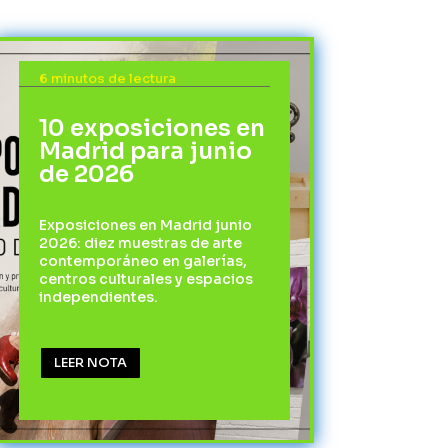
6 minutos de lectura
10 exposiciones en
Madrid para junio
de 2026
Exposiciones en Madrid junio
2026: diez muestras de arte
contemporáneo en galerías,
centros culturales y espacios
independientes.
LEER NOTA