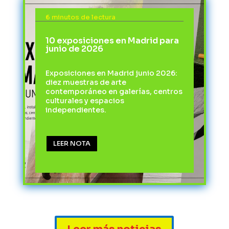
6 minutos de lectura
10 exposiciones en Madrid para
junio de 2026
Exposiciones en Madrid junio 2026:
diez muestras de arte
contemporáneo en galerías, centros
culturales y espacios
independientes.
LEER NOTA