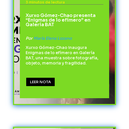
3 minutos de lectura
Xurxo Gómez-Chao presenta
“Enigmas de lo efímero” en
Galería BAT
Por
María Elena Lozano
Xurxo Gómez-Chao inaugura
Enigmas de lo efímero en Galería
BAT, una muestra sobre fotografía,
objeto, memoria y fragilidad.
LEER NOTA