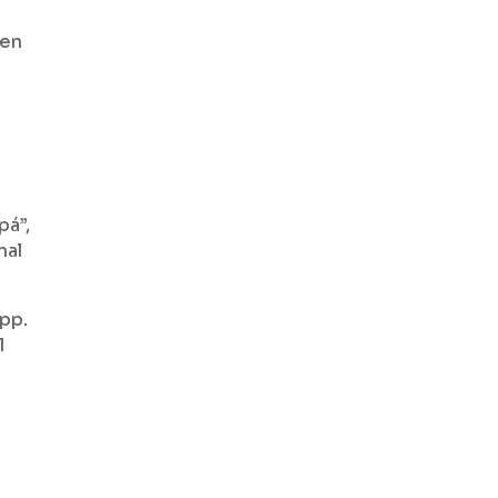
men
La galería madrileña
presenta en Berlín una duo
show de Gerónimo
Araquistain y David Rojas
centrada en la materia y la
fragmentación.
pá”,
nal
ppp.
l