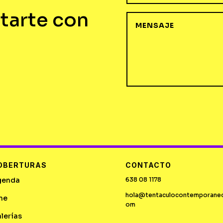
tarte con
OBERTURAS
CONTACTO
genda
638 08 1178
hola@tentaculocontemporane
ne
om
lerías