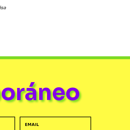
isa
poráneo