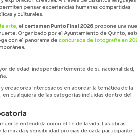
 exploración creativa. A través de distintos lenguajes
os permiten pensar experiencias humanas compartidas
icas y culturales.
de arte
, el
certamen Punto Final 2026
propone una nu
 muerte. Organizado por el Ayuntamiento de Quinto, est
loga con el panorama de
concursos de fotografía en 20
temporánea.
r
ayor de edad, independientemente de su nacionalidad,
ña.
as y creadores interesados en abordar la temática de la
 en cualquiera de las categorías incluidas dentro del
ocatoria
 muerte entendida como el fin de la vida. Las obras
la mirada y sensibilidad propias de cada participante.