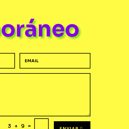
poráneo
=
3 + 9
ENVIAR