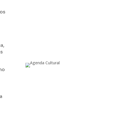
Por
María Elena Lozano
Los
Chen Chieh-jen presenta
Contemporary Lo-deh Sao
en i23 Madrid dentro del
Festival OFF de
PHotoESPAÑA 2026.
a,
es
imo
 a