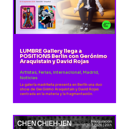
LUMBRE Gallery llega a
POSITIONS Berlin con Gerónimo
Araquistain y David Rojas
Artistas
,
Ferias
,
Internacional
,
Madrid
,
Noticias
La galería madrileña presenta en Berlín una duo
show de Gerónimo Araquistain y David Rojas
centrada en la materia y la fragmentación.