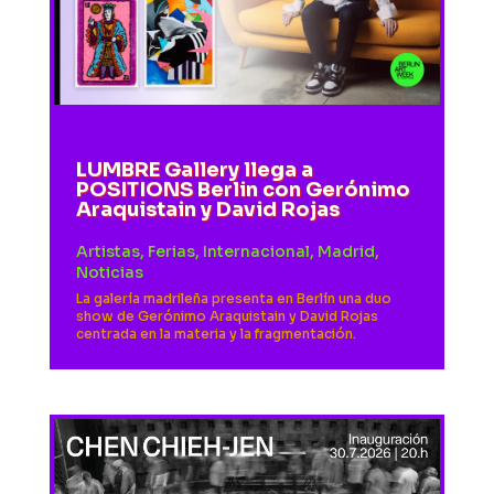
LUMBRE Gallery llega a
POSITIONS Berlin con Gerónimo
Araquistain y David Rojas
Artistas
,
Ferias
,
Internacional
,
Madrid
,
Noticias
La galería madrileña presenta en Berlín una duo
show de Gerónimo Araquistain y David Rojas
centrada en la materia y la fragmentación.