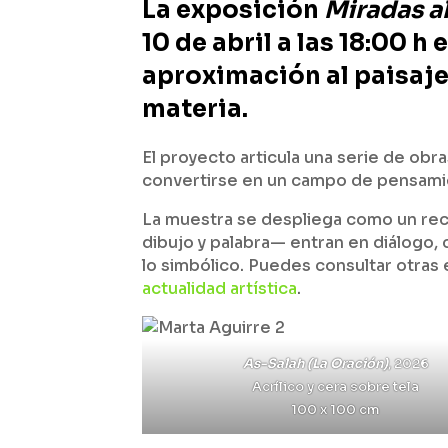
La exposición
Miradas al
10 de abril a las 18:00 
aproximación al paisaje 
materia.
El proyecto articula una serie de obra
convertirse en un campo de pensamie
La muestra se despliega como un rec
dibujo y palabra— entran en diálogo, 
lo simbólico. Puedes consultar otras
actualidad artística
.
As-Salah (La Oración)
, 2026
Acrílico y cera sobre tela
100 x 100 cm