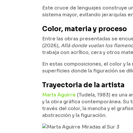
Este cruce de lenguajes construye u
sistema mayor, evitando jerarquías ent
Color, materia y proceso
Entre las obras presentadas se encu
(2026),
Allá donde vuelan los flamen
trabaja con acrílico, cera y otros mate
En estas composiciones, el color y l
superficies donde la figuración se di
Trayectoria de la artista
Mart
a
Aguirre
(Tudela, 1983) es una ar
y la obra gráfica contemporánea. Su tr
través del color, la mancha y el graf
abstracción y la figuración.