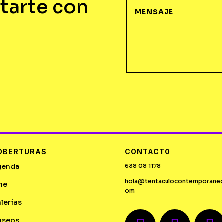
tarte con
OBERTURAS
CONTACTO
genda
638 08 1178
hola@tentaculocontemporane
ne
om
lerías
useos