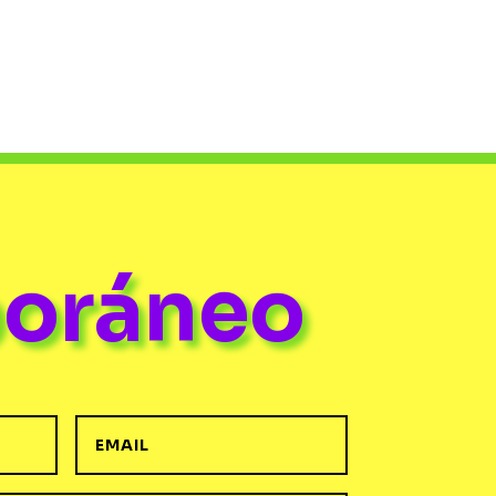
poráneo