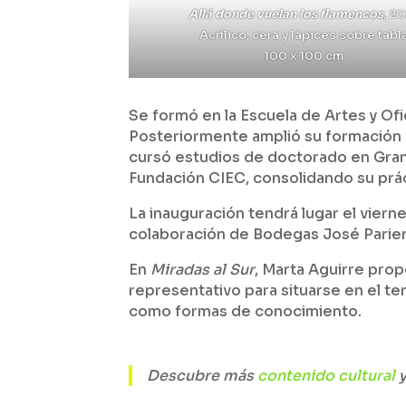
Allá donde vuelan los flamencos
, 2
Acrílico, cera y lápices sobre tabl
100 x 100 cm
Se formó en la Escuela de Artes y Ofi
Posteriormente amplió su formación e
cursó estudios de doctorado en Grana
Fundación CIEC, consolidando su prác
La inauguración tendrá lugar el vierne
colaboración de Bodegas José Parie
En
Miradas al Sur
, Marta Aguirre prop
representativo para situarse en el te
como formas de conocimiento.
Descubre más
contenido cultural
y