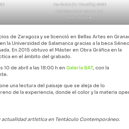
026
As-Salah (La Oración)
, 2026
a
Acrílico y cera sobre tela
100 x 100 cm
cios de Zaragoza y se licenció en Bellas Artes en Grana
n la Universidad de Salamanca gracias a la beca Sénec
da. En 2015 obtuvo el Máster en Obra Gráfica en la
tica en el ámbito del grabado.
s 10 de abril a las 18:00 h en
Galería BAT
, con la
nte.
one una lectura del paisaje que se aleja de lo
rreno de la experiencia, donde el color y la materia ope
 actualidad artística en Tentáculo Contemporáneo.