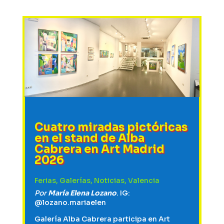
Cuatro miradas pictóricas
en el stand de Alba
Cabrera en Art Madrid
2026
Ferias
,
Galerías
,
Noticias
,
Valencia
Por
María Elena Lozano
. IG:
@lozano.mariaelen
Galería Alba Cabrera participa en Art