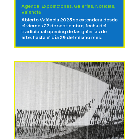
Agenda
,
Exposiciones
,
Galerías
,
Noticias
,
Valencia
Abierto Valéncia 2023 se extenderá desde
el viernes 22 de septiembre, fecha del
tradicional opening de las galerías de
arte, hasta el día 29 del mismo mes.