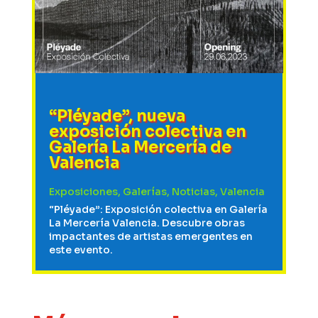
“Pléyade”, nueva
exposición colectiva en
Galería La Mercería de
Valencia
Exposiciones
,
Galerías
,
Noticias
,
Valencia
“Pléyade”: Exposición colectiva en Galería
La Mercería Valencia. Descubre obras
impactantes de artistas emergentes en
este evento.