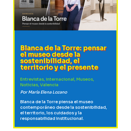
Blanca de la Torre: pensar
el museo desde la
sostenibilidad, el
territorio y el presente
Entrevistas
,
Internacional
,
Museos
,
Noticias
,
Valencia
Por
María Elena Lozano
Blanca de la Torre piensa el museo
contemporáneo desde la sostenibilidad,
el territorio, los cuidados y la
responsabilidad institucional.