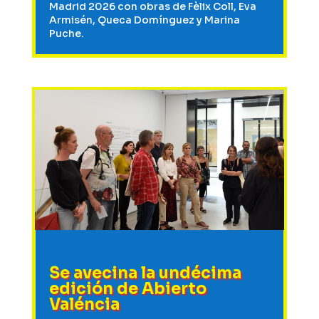
Madrid 2026 con obras de Fèlix Coll, Eva
Armisén, Queca Domínguez y Marina
Puche.
Se avecina la undécima
edición de Abierto
Valéncia