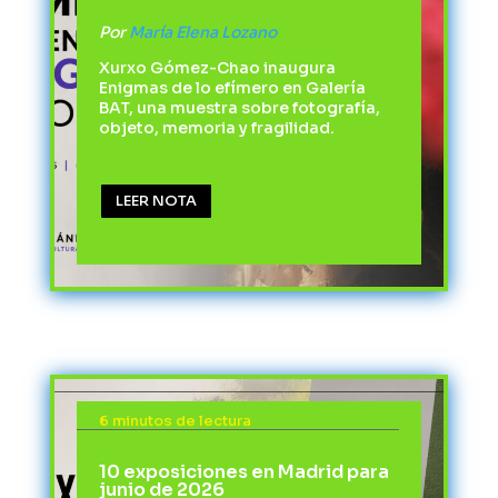
Por
María Elena Lozano
Xurxo Gómez-Chao inaugura
Enigmas de lo efímero en Galería
BAT, una muestra sobre fotografía,
objeto, memoria y fragilidad.
LEER NOTA
6 minutos de lectura
10 exposiciones en Madrid para
junio de 2026