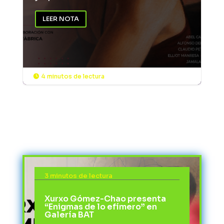
LEER NOTA
4 minutos de lectura

3 minutos de lectura
Xurxo Gómez-Chao presenta
“Enigmas de lo efímero” en
Galería BAT